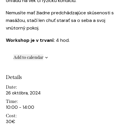
ohľadu na vek či fyzickú kondíciu.
Nemusíte mať žiadne predchádzajúce skúsenosti s
masážou, stačí len chuť starať sa o seba a svoj
vnútorný pokoj.
Workshop je v trvaní:
4 hod.
Add to calendar
Details
Date:
26 októbra, 2024
Time:
10:00 - 14:00
Cost:
30€