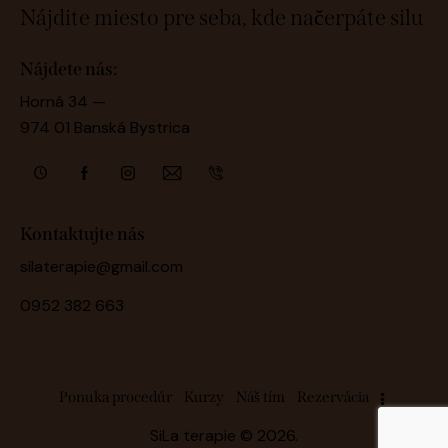
Nájdite miesto pre seba, kde načerpáte silu
Nájdete nás:
Horná 34 —
974 01 Banská Bystrica
Kontaktujte nás
silaterapie@gmail.com
0952 382 663
Ponuka procedúr
Kurzy
Náš tím
Rezervácia
SiLa terapie
© 2026.