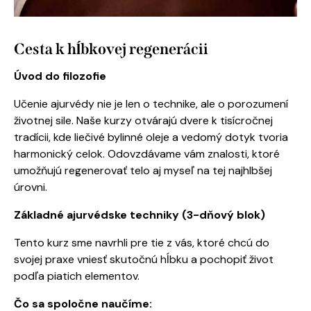
Cesta k hĺbkovej regenerácii
Úvod do filozofie
Učenie ajurvédy nie je len o technike, ale o porozumení
životnej sile. Naše kurzy otvárajú dvere k tisícročnej
tradícii, kde liečivé bylinné oleje a vedomý dotyk tvoria
harmonický celok. Odovzdávame vám znalosti, ktoré
umožňujú regenerovať telo aj myseľ na tej najhlbšej
úrovni.
Základné ajurvédske techniky (3-dňový blok)
Tento kurz sme navrhli pre tie z vás, ktoré chcú do
svojej praxe vniesť skutočnú hĺbku a pochopiť život
podľa piatich elementov.
Čo sa spoločne naučíme: