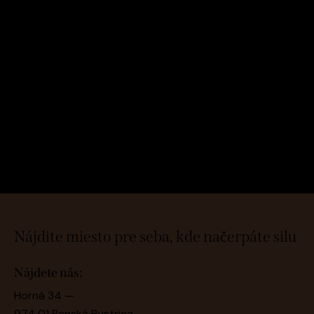
Objednať sa
Nájdite miesto pre seba, kde načerpáte silu
Nájdete nás:
Horná 34 —
974 01 Banská Bystrica