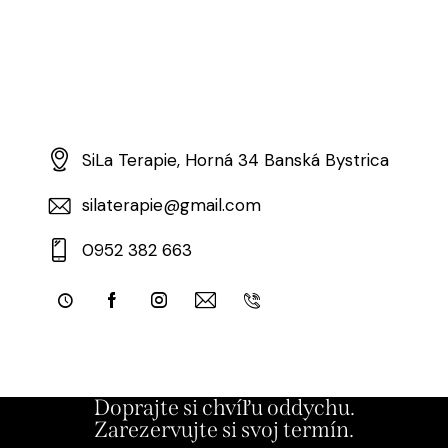
SiLa Terapie, Horná 34 Banská Bystrica
silaterapie@gmail.com
0952 382 663
Doprajte si chvíľu oddychu.
Zarezervujte si svoj termín.