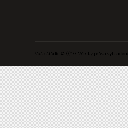
Vaše štúdio
© {{Y}}. Všetky práva vyhraden