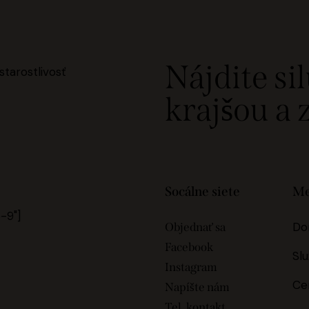
Nájdite sil
krajšou a
Socálne siete
M
-9"]
Do
Objednať sa
Facebook
Sl
Instagram
Ce
Napíšte nám
Tel. kontakt