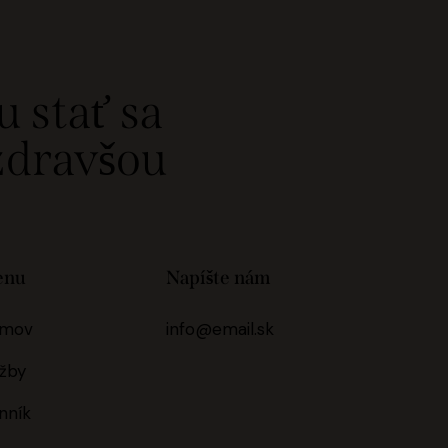
u stať sa
 zdravšou
enu
Napíšte nám
mov
info@email.sk
užby
nník