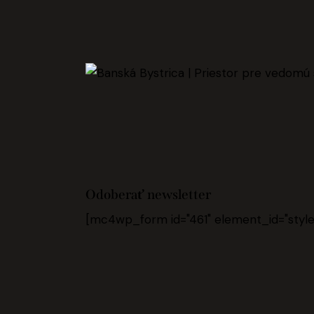
Odoberať newsletter
[mc4wp_form id="461" element_id="style